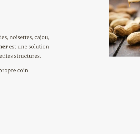
s, noisettes, cajou,
ner
est une solution
tites structures.
 propre coin