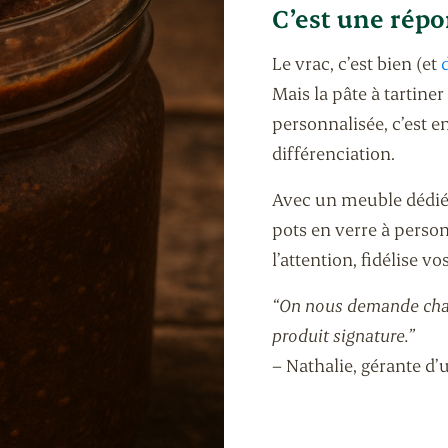
C’est une rép
Le vrac, c’est bien (et
Mais la pâte à tartiner
personnalisée, c’est e
différenciation.
Avec un meuble dédié, 
pots en verre à perso
l’attention, fidélise v
“On nous demande chaq
produit signature.”
– Nathalie, gérante d